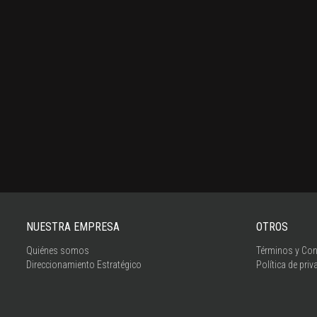
NUESTRA EMPRESA
OTROS
Quiénes somos
Términos y Con
Direccionamiento Estratégico
Política de priv