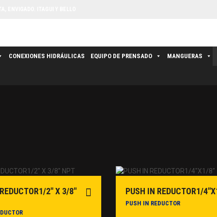
, ENVIGADO. ITAGUI Y BELLO
CONEXIONES HIDRÁULICAS
EQUIPO DE PRENSADO
MANGUERAS
 REDUCTOR1/2″ X 3/8″
PUSH IN REDUCTOR1/4″X
PUSH IN REDUCTOR
EDUCTOR