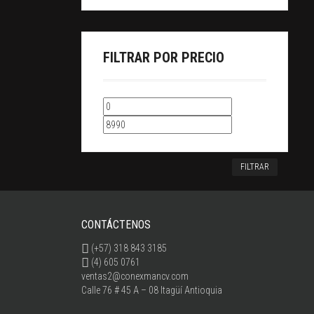
FILTRAR POR PRECIO
FILTRAR
CONTÁCTENOS
(+57) 318 843 3185
(4) 605 0761
ventas2@conexmancv.com
Calle 76 # 45 A – 08 Itagüí Antioquia