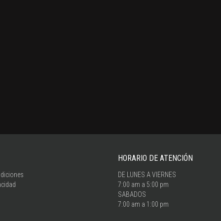
HORARIO DE ATENCIÓN
diciones
DE LUNES A VIERNES
acidad
7:00 am a 5:00 pm
SABADOS
7:00 am a 1:00 pm