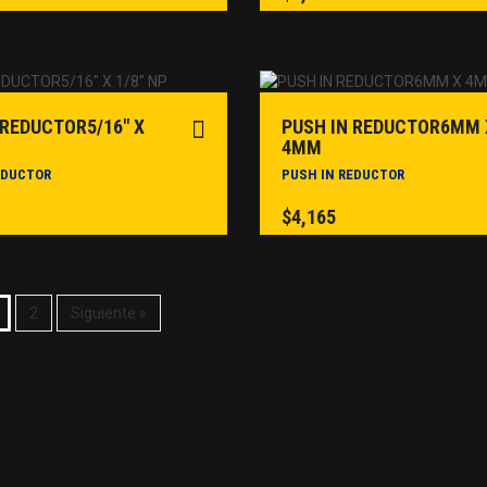
 REDUCTOR5/16″ X
PUSH IN REDUCTOR6MM 
4MM
EDUCTOR
PUSH IN REDUCTOR
$
4,165
2
Siguiente »