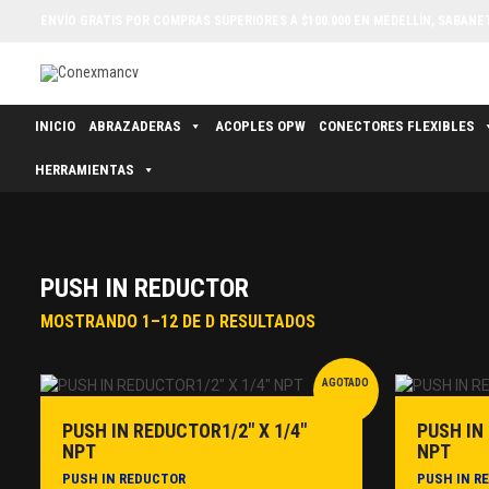
ENVÍO GRATIS POR COMPRAS SUPERIORES A $100.000 EN MEDELLÍN, SABANETA
INICIO
ABRAZADERAS
ACOPLES OPW
CONECTORES FLEXIBLES
HERRAMIENTAS
PUSH IN REDUCTOR
MOSTRANDO 1–12 DE D RESULTADOS
AGOTADO
PUSH IN REDUCTOR1/2″ X 1/4″
PUSH IN
NPT
NPT
PUSH IN REDUCTOR
PUSH IN R