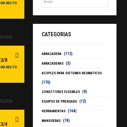
ION RECTO
CATEGORIAS
(112)
ABRAZADERA
3/8
(5)
ABRAZADERAS
ION RECTO
ACOPLES PARA SISTEMAS NEUMATICOS
(176)
(9)
CONECTORES FLEXIBLES
(12)
EQUIPOS DE PRENSADO
(164)
HERRAMIENTAS
(74)
MANGUERAS
3/4