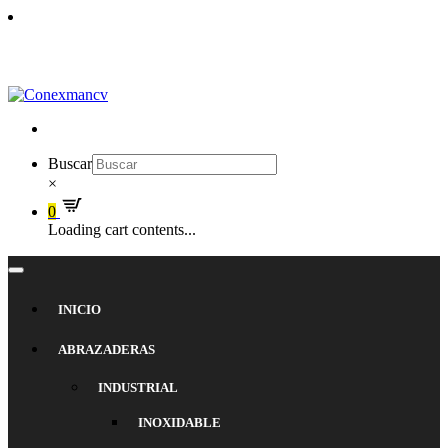
ENVÍO GRATIS POR COMPRAS SUPERIORES A $100.000 EN
MEDELLÍN, SABANETA, ENVIGADO. ITAGUI Y BELLO
Buscar
×
0
Loading cart contents...
INICIO
ABRAZADERAS
INDUSTRIAL
INOXIDABLE