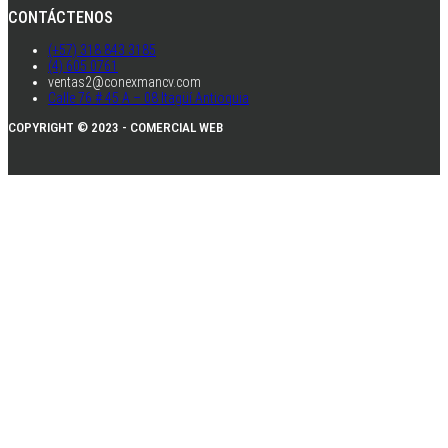
CONTÁCTENOS
(+57) 318 843 3185
(4) 605 0761
ventas2@conexmancv.com
Calle 76 # 45 A – 08 Itagüí Antioquia
COPYRIGHT © 2023 - COMERCIAL WEB