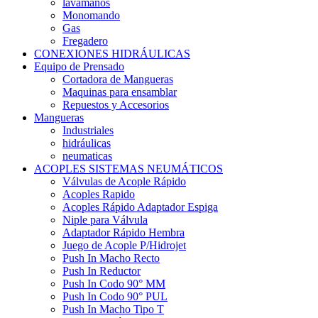
lavamanos
Monomando
Gas
Fregadero
CONEXIONES HIDRÁULICAS
Equipo de Prensado
Cortadora de Mangueras
Maquinas para ensamblar
Repuestos y Accesorios
Mangueras
Industriales
hidráulicas
neumaticas
ACOPLES SISTEMAS NEUMÁTICOS
Válvulas de Acople Rápido
Acoples Rapido
Acoples Rápido Adaptador Espiga
Niple para Válvula
Adaptador Rápido Hembra
Juego de Acople P/Hidrojet
Push In Macho Recto
Push In Reductor
Push In Codo 90° MM
Push In Codo 90° PUL
Push In Macho Tipo T