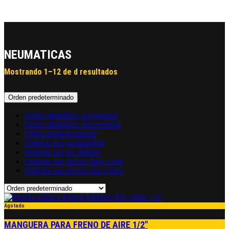
ENVÍO GRATIS POR COMPRAS SUPERIORES A $100.000 EN
MEDELLÍN, SABANETA, ENVIGADO. ITAGUI Y BELLO
NEUMATICAS
Mostrando 1–12 de d resultados
Orden predeterminado
Orden alfabético: ascendente
Orden alfabético: descendente
Orden predeterminado
Ordenar por popularidad
Ordenar por los últimos
Ordenar por precio: bajo a alto
Ordenar por precio: alto a bajo
Agotado
MANGUERA PARA FRENO DE AIRE 1/2″