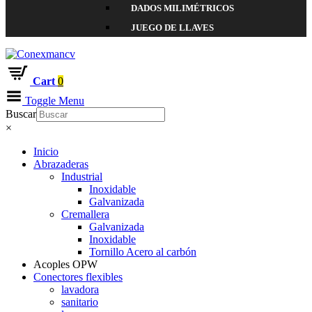
DADOS MILIMÉTRICOS
JUEGO DE LLAVES
Cart
0
Toggle Menu
Buscar
×
Inicio
Abrazaderas
Industrial
Inoxidable
Galvanizada
Cremallera
Galvanizada
Inoxidable
Tornillo Acero al carbón
Acoples OPW
Conectores flexibles
lavadora
sanitario