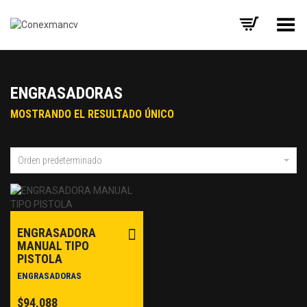
Toggle Menu
ENGRASADORAS
MOSTRANDO EL RESULTADO ÚNICO
Orden predeterminado
ENGRASADORA
MANUAL TIPO
PISTOLA
ENGRASADORAS
$
94,088