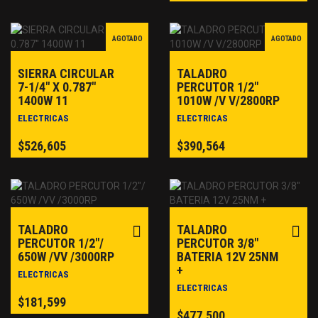
AGOTADO
AGOTADO
SIERRA CIRCULAR
TALADRO
7-1/4″ X 0.787″
PERCUTOR 1/2″
1400W 11
1010W /V V/2800RP
ELECTRICAS
ELECTRICAS
$
526,605
$
390,564
TALADRO
TALADRO
PERCUTOR 1/2″/
PERCUTOR 3/8″
650W /VV /3000RP
BATERIA 12V 25NM
+
ELECTRICAS
ELECTRICAS
$
181,599
$
477,500