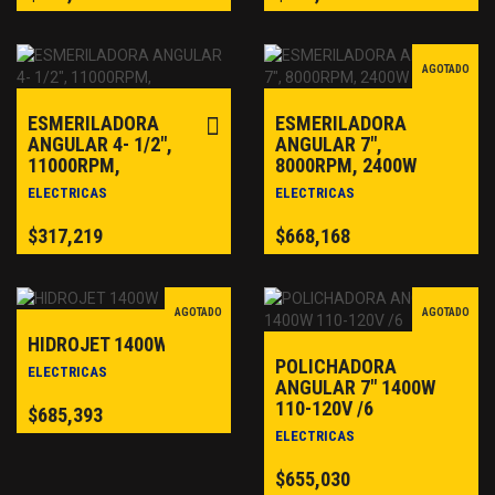
AGOTADO
ESMERILADORA
ESMERILADORA
ANGULAR 4- 1/2″,
ANGULAR 7″,
11000RPM,
8000RPM, 2400W
ELECTRICAS
ELECTRICAS
$
317,219
$
668,168
AGOTADO
AGOTADO
HIDROJET 1400W
POLICHADORA
ELECTRICAS
ANGULAR 7″ 1400W
110-120V /6
$
685,393
ELECTRICAS
$
655,030