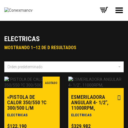
Toggle Menu
ELECTRICAS
MOSTRANDO 1–12 DE D RESULTADOS
Orden predeterminado
AGOTADO
«PISTOLA DE
ESMERILADORA
CALOR 350/550 ?C
ANGULAR 4- 1/2″,
300/500 L/M
11000RPM,
ELECTRICAS
ELECTRICAS
$
122,190
$
329,982