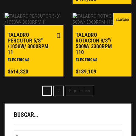
AGOTADO
TALADRO
TALADRO
PERCUTOR 5/8″
ROTACION 3/8″/
/1050W/ 3000RPM
500W/ 3300RPM
11
110
ELECTRICAS
ELECTRICAS
$
614,820
$
189,109
1
2
Siguiente »
BUSCAR…